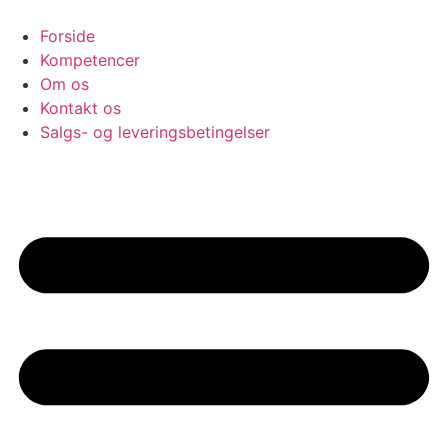
Videre
til
Forside
indhold
Kompetencer
Om os
Kontakt os
Salgs- og leveringsbetingelser