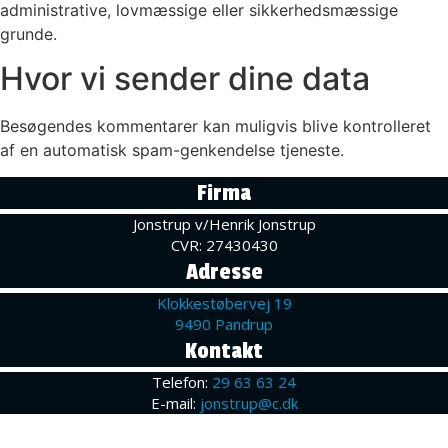
administrative, lovmæssige eller sikkerhedsmæssige
grunde.
Hvor vi sender dine data
Besøgendes kommentarer kan muligvis blive kontrolleret
af en automatisk spam-genkendelse tjeneste.
Firma
Jonstrup v/Henrik Jonstrup
CVR: 27430430
Adresse
Klokkestøbervej 19
9490 Pandrup
Kontakt
Telefon:
29 63 63 24
E-mail:
jonstrup@c.dk
COPYRIGHT © 2022 | HJ Maskinteknik & Service |
Udviklet af Eskoweb.dk